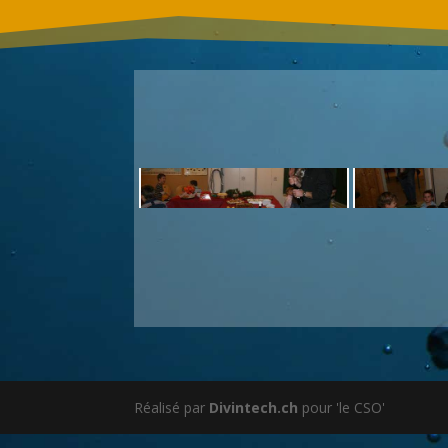
Réalisé par
Divintech.ch
pour 'le CSO'