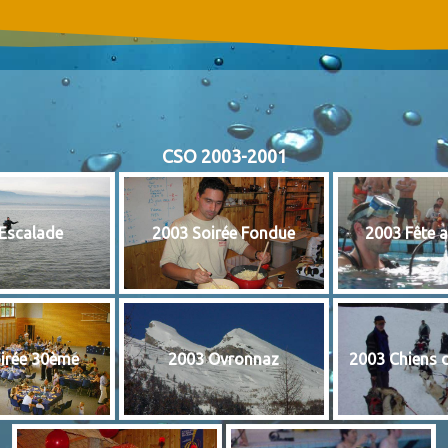
CSO 2003-2001
Escalade
2003 Soirée Fondue
2003 Fête a
irée 30ème
2003 Ovronnaz
2003 Chiens 