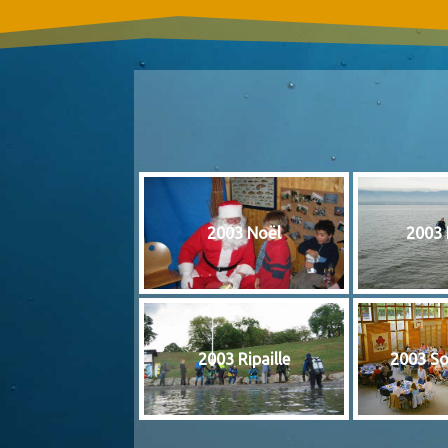
2003 Noël
2003 
2003 Ripaille
2003 So