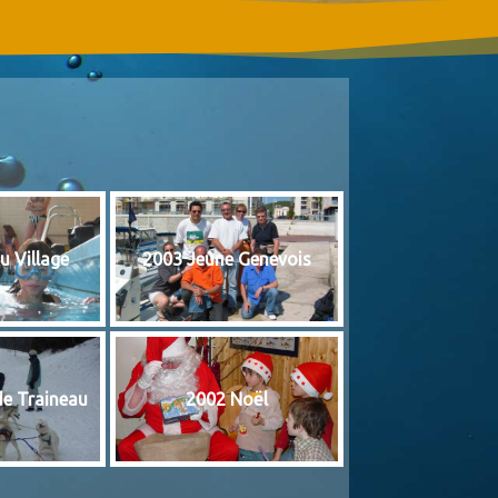
u Village
2003 Jeûne Genevois
de Traineau
2002 Noël