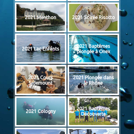
2021 Menthon
2021 Soirée Risotto
2021 Baptêmes
2021 Lac Enfants
plongée à Onex
2021 Cours
2021 Plongée dans
Sidemount
le Rhône
2021 Baptêmes
2021 Cologny
Découverte