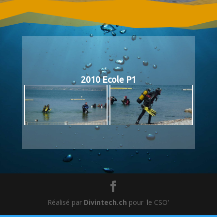
2010 Ecole P1
Réalisé par
Divintech.ch
pour 'le CSO'