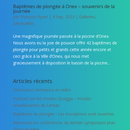
Baptêmes de plongée à Onex – souvenirs de la
journée
par
François Ryser
|
4 Sep, 2023
|
Galleries
,
Généralités
Une magnifique journée passée à la piscine d’Onex.
Nous avons eu la joie de pouvoir offrir 42 baptêmes de
plongée pour petits et grands cette année encore et
ceci grâce à la Ville d’Onex, qui nous met
gracieusement à disposition le bassin de la piscine...
Articles récents
Découvrez Hermance en vidéo
Podcast sur les moules Quagga – moules
envahissantes du Léman
Baptêmes de plongée : Les inscriptions sont ouvertes
Retrouvez les conférences du dernier symposium Jean
Gloor en ligne