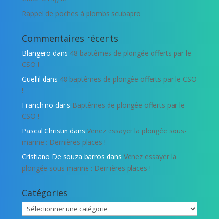
Rappel de poches à plombs scubapro
Commentaires récents
Blangero
dans
48 baptêmes de plongée offerts par le
CSO !
Guellil
dans
48 baptêmes de plongée offerts par le CSO
!
Franchino
dans
Baptêmes de plongée offerts par le
CSO !
Pascal Christin
dans
Venez essayer la plongée sous-
marine : Dernières places !
Cristiano De souza barros
dans
Venez essayer la
plongée sous-marine : Dernières places !
Catégories
Catégories