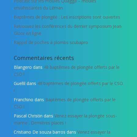
Podcast sur les moules Quagga – moules
envahissantes du Léman
Baptêmes de plongée : Les inscriptions sont ouvertes
Retrouvez les conférences du dernier symposium Jean
Gloor en ligne
Rappel de poches à plombs scubapro
Commentaires récents
Blangero
dans
48 baptêmes de plongée offerts par le
CSO !
Guellil
dans
48 baptêmes de plongée offerts par le CSO
!
Franchino
dans
Baptêmes de plongée offerts par le
CSO !
Pascal Christin
dans
Venez essayer la plongée sous-
marine : Dernières places !
Cristiano De souza barros
dans
Venez essayer la