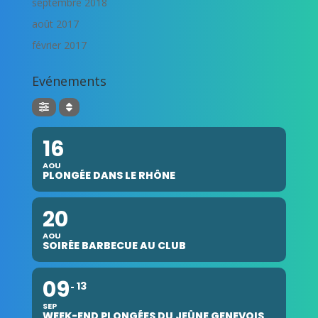
septembre 2018
août 2017
février 2017
Evénements
16
AOU
PLONGÉE DANS LE RHÔNE
20
AOU
SOIRÉE BARBECUE AU CLUB
09
13
SEP
WEEK-END PLONGÉES DU JEÛNE GENEVOIS