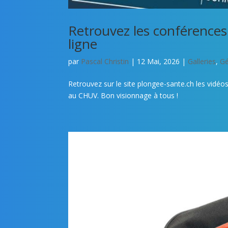
Retrouvez les conférence
ligne
par
Pascal Christin
|
12 Mai, 2026
|
Galleries
,
Gé
Retrouvez sur le site plongee-sante.ch les vid
au CHUV. Bon visionnage à tous !