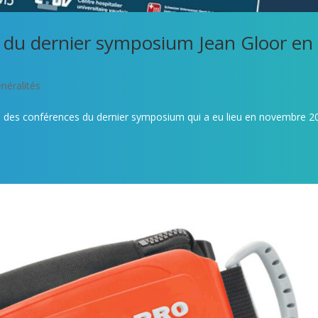
s du dernier symposium Jean Gloor en
néralités
éos des conférences du dernier symposium qui a eu lieu en novembre 2