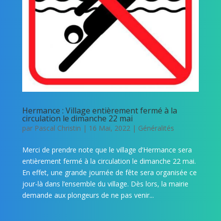
Hermance : Village entièrement fermé à la
circulation le dimanche 22 mai
par
Pascal Christin
|
16 Mai, 2022
|
Généralités
Merci de prendre note que le village d’Hermance sera
entièrement fermé à la circulation le dimanche 22 mai.
En effet, une grande journée de fête sera organisée ce
jour-là dans l’ensemble du village. Dès lors, la mairie
demande aux plongeurs de ne pas venir...