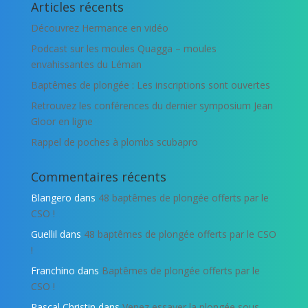
Articles récents
Découvrez Hermance en vidéo
Podcast sur les moules Quagga – moules
envahissantes du Léman
Baptêmes de plongée : Les inscriptions sont ouvertes
Retrouvez les conférences du dernier symposium Jean
Gloor en ligne
Rappel de poches à plombs scubapro
Commentaires récents
Blangero
dans
48 baptêmes de plongée offerts par le
CSO !
Guellil
dans
48 baptêmes de plongée offerts par le CSO
!
Franchino
dans
Baptêmes de plongée offerts par le
CSO !
Pascal Christin
dans
Venez essayer la plongée sous-