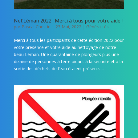
Net’Léman 2022 : Merci à tous pour votre aide !
par
Pascal Christin
|
23 Mai, 2022
|
Généralités
Merci à tous les participants de cette édition 2022 pour
votre présence et votre aide au nettoyage de notre
beau Léman. Une quarantaine de plongeurs plus une
dizaine de personnes à terre aidant à la sécurité et à la
sortie des déchets de l’eau étaient présents....