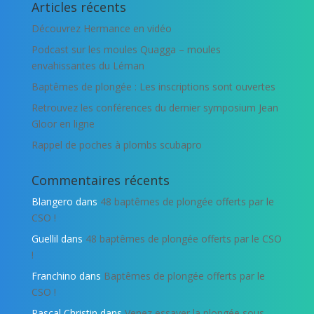
Articles récents
Découvrez Hermance en vidéo
Podcast sur les moules Quagga – moules
envahissantes du Léman
Baptêmes de plongée : Les inscriptions sont ouvertes
Retrouvez les conférences du dernier symposium Jean
Gloor en ligne
Rappel de poches à plombs scubapro
Commentaires récents
Blangero
dans
48 baptêmes de plongée offerts par le
CSO !
Guellil
dans
48 baptêmes de plongée offerts par le CSO
!
Franchino
dans
Baptêmes de plongée offerts par le
CSO !
Pascal Christin
dans
Venez essayer la plongée sous-