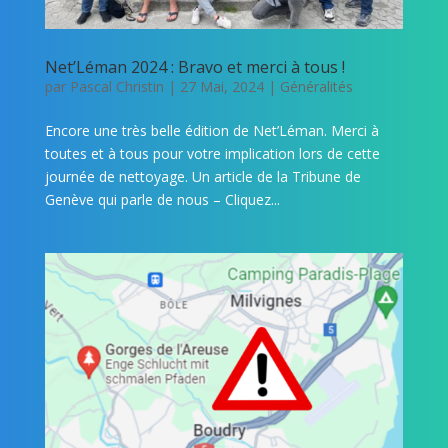
Net’Léman 2024 : Bravo et merci à tous !
par
Pascal Christin
|
27 Mai, 2024
|
Généralités
Encore une très belle édition de Net’Léman. Merci à
toutes et à tous pour votre implication lors de cette
journée de nettoyage. Un article de la Tribune de
Genève qui parle de nous – Cliquez...