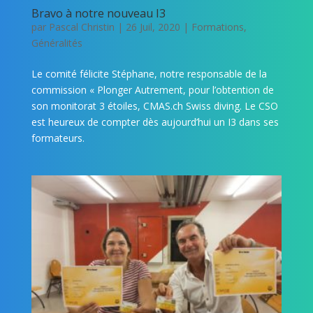
Bravo à notre nouveau I3
par
Pascal Christin
|
26 Juil, 2020
|
Formations
,
Généralités
Le comité félicite Stéphane, notre responsable de la
commission « Plonger Autrement, pour l’obtention de
son monitorat 3 étoiles, CMAS.ch Swiss diving. Le CSO
est heureux de compter dès aujourd’hui un I3 dans ses
formateurs.