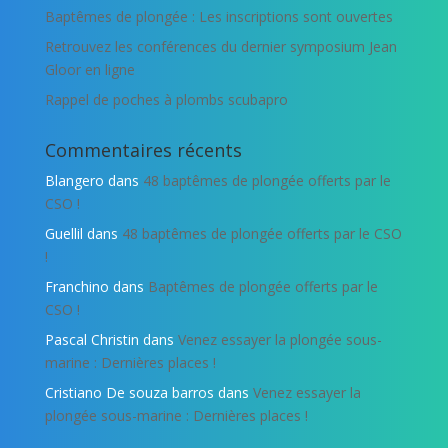
Baptêmes de plongée : Les inscriptions sont ouvertes
Retrouvez les conférences du dernier symposium Jean
Gloor en ligne
Rappel de poches à plombs scubapro
Commentaires récents
Blangero
dans
48 baptêmes de plongée offerts par le
CSO !
Guellil
dans
48 baptêmes de plongée offerts par le CSO
!
Franchino
dans
Baptêmes de plongée offerts par le
CSO !
Pascal Christin
dans
Venez essayer la plongée sous-
marine : Dernières places !
Cristiano De souza barros
dans
Venez essayer la
plongée sous-marine : Dernières places !