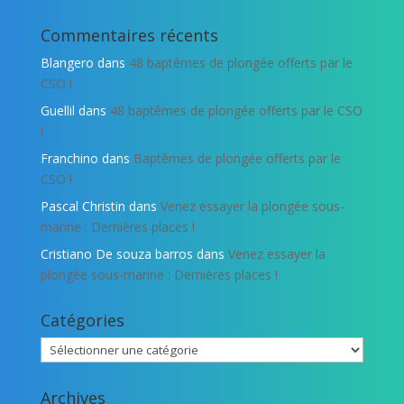
Commentaires récents
Blangero
dans
48 baptêmes de plongée offerts par le
CSO !
Guellil
dans
48 baptêmes de plongée offerts par le CSO
!
Franchino
dans
Baptêmes de plongée offerts par le
CSO !
Pascal Christin
dans
Venez essayer la plongée sous-
marine : Dernières places !
Cristiano De souza barros
dans
Venez essayer la
plongée sous-marine : Dernières places !
Catégories
Catégories
Archives