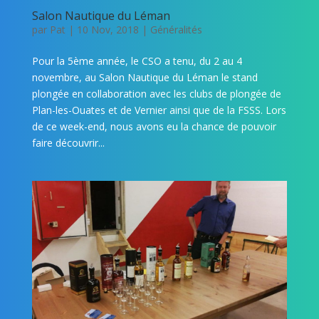
Salon Nautique du Léman
par
Pat
|
10 Nov, 2018
|
Généralités
Pour la 5ème année, le CSO a tenu, du 2 au 4
novembre, au Salon Nautique du Léman le stand
plongée en collaboration avec les clubs de plongée de
Plan-les-Ouates et de Vernier ainsi que de la FSSS. Lors
de ce week-end, nous avons eu la chance de pouvoir
faire découvrir...