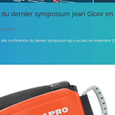
s du dernier symposium Jean Gloor en
néralités
éos des conférences du dernier symposium qui a eu lieu en novembre 2