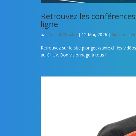
Retrouvez les conférence
ligne
par
Pascal Christin
|
12 Mai, 2026
|
Galleries
,
Gé
Retrouvez sur le site plongee-sante.ch les vid
au CHUV. Bon visionnage à tous !