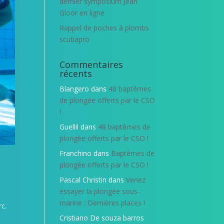
dernier symposium Jean
Gloor en ligne
Rappel de poches à plombs
scubapro
Commentaires
récents
Blangero
dans
48 baptêmes
de plongée offerts par le CSO
!
Guellil
dans
48 baptêmes de
plongée offerts par le CSO !
Franchino
dans
Baptêmes de
plongée offerts par le CSO !
Pascal Christin
dans
Venez
essayer la plongée sous-
marine : Dernières places !
rc.
Cristiano De souza barros