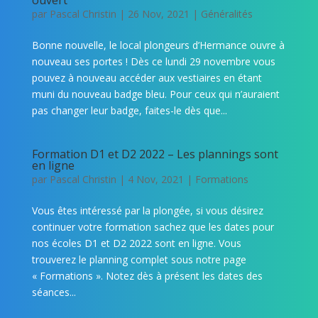
par
Pascal Christin
|
26 Nov, 2021
|
Généralités
Bonne nouvelle, le local plongeurs d’Hermance ouvre à
nouveau ses portes ! Dès ce lundi 29 novembre vous
pouvez à nouveau accéder aux vestiaires en étant
muni du nouveau badge bleu. Pour ceux qui n’auraient
pas changer leur badge, faites-le dès que...
Formation D1 et D2 2022 – Les plannings sont
en ligne
par
Pascal Christin
|
4 Nov, 2021
|
Formations
Vous êtes intéressé par la plongée, si vous désirez
continuer votre formation sachez que les dates pour
nos écoles D1 et D2 2022 sont en ligne. Vous
trouverez le planning complet sous notre page
« Formations ». Notez dès à présent les dates des
séances...