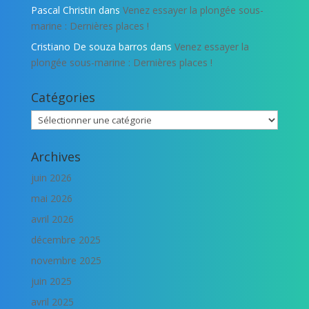
Pascal Christin
dans
Venez essayer la plongée sous-
marine : Dernières places !
Cristiano De souza barros
dans
Venez essayer la
plongée sous-marine : Dernières places !
Catégories
Catégories
Archives
juin 2026
mai 2026
avril 2026
décembre 2025
novembre 2025
juin 2025
avril 2025