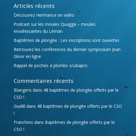
Articles récents
n
a
Découvrez Hermance en vidéo
t
Podcast sur les moules Quagga – moules
i
envahissantes du Léman
v
Baptêmes de plongée : Les inscriptions sont ouvertes
e
:
Retrouvez les conférences du dernier symposium Jean
Gloor en ligne
Rappel de poches à plombs scubapro
Commentaires récents
Blangero
dans
48 baptêmes de plongée offerts par le
CSO !
Guellil
dans
48 baptêmes de plongée offerts par le CSO
!
Franchino
dans
Baptêmes de plongée offerts par le
CSO !