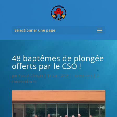
Sélectionner une page
48 baptêmes de plongée
offerts par le CSO !
par
Pascal Christin
|
16 Juin, 2025
|
Formations
|
2
commentaires