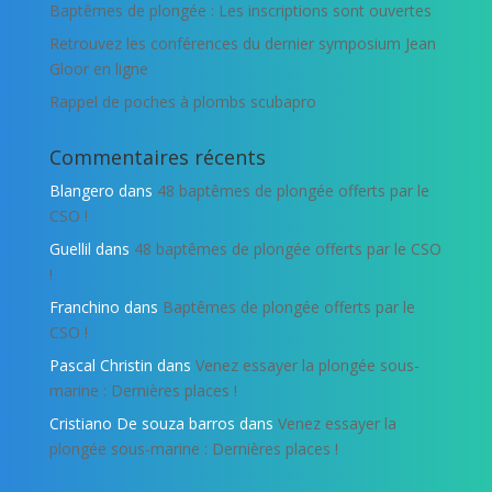
Baptêmes de plongée : Les inscriptions sont ouvertes
Retrouvez les conférences du dernier symposium Jean
Gloor en ligne
Rappel de poches à plombs scubapro
Commentaires récents
Blangero
dans
48 baptêmes de plongée offerts par le
CSO !
Guellil
dans
48 baptêmes de plongée offerts par le CSO
!
Franchino
dans
Baptêmes de plongée offerts par le
CSO !
Pascal Christin
dans
Venez essayer la plongée sous-
marine : Dernières places !
Cristiano De souza barros
dans
Venez essayer la
plongée sous-marine : Dernières places !