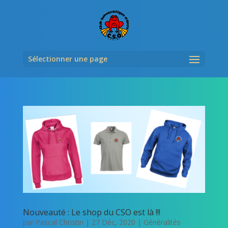
Sélectionner une page
Nouveauté : Le shop du CSO est là !!!
par
Pascal Christin
|
27 Déc, 2020
|
Généralités