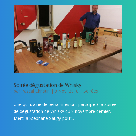
Soirée dégustation de Whisky
par
Pascal Christin
|
9 Nov, 2018
|
Soirées
Une quinzaine de personnes ont participé à la soirée
de dégustation de Whisky du 8 novembre dernier.
Merci à Stéphane Saugy pour...