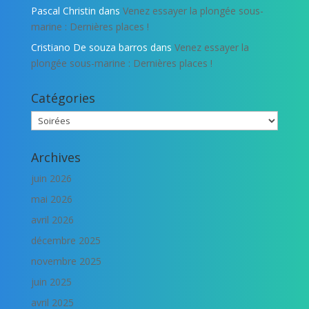
Pascal Christin
dans
Venez essayer la plongée sous-
marine : Dernières places !
Cristiano De souza barros
dans
Venez essayer la
plongée sous-marine : Dernières places !
Catégories
Catégories
Archives
juin 2026
mai 2026
avril 2026
décembre 2025
novembre 2025
juin 2025
avril 2025