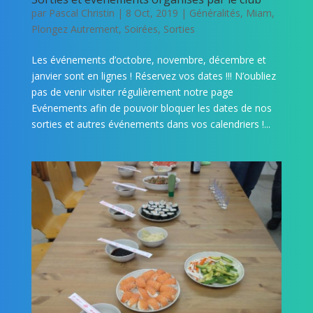
par
Pascal Christin
|
8 Oct, 2019
|
Généralités
,
Miam
,
Plongez Autrement
,
Soirées
,
Sorties
Les événements d’octobre, novembre, décembre et
janvier sont en lignes ! Réservez vos dates !!! N’oubliez
pas de venir visiter régulièrement notre page
Evénements afin de pouvoir bloquer les dates de nos
sorties et autres événements dans vos calendriers !...