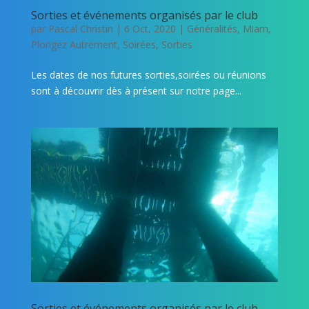
Sorties et événements organisés par le club
par
Pascal Christin
|
6 Oct, 2020
|
Généralités
,
Miam
,
Plongez Autrement
,
Soirées
,
Sorties
Les dates de nos futures sorties,soirées ou réunions
sont à découvrir dès à présent sur notre page...
Sorties et événements organisés par le club