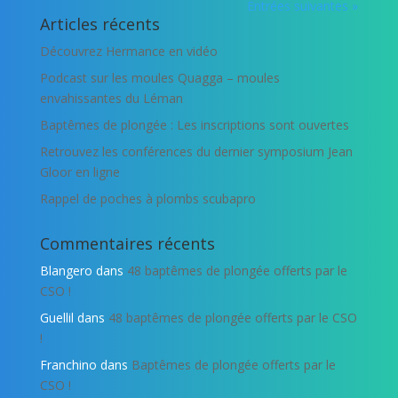
Entrées suivantes »
Articles récents
Découvrez Hermance en vidéo
Podcast sur les moules Quagga – moules
envahissantes du Léman
Baptêmes de plongée : Les inscriptions sont ouvertes
Retrouvez les conférences du dernier symposium Jean
Gloor en ligne
Rappel de poches à plombs scubapro
Commentaires récents
Blangero
dans
48 baptêmes de plongée offerts par le
CSO !
Guellil
dans
48 baptêmes de plongée offerts par le CSO
!
Franchino
dans
Baptêmes de plongée offerts par le
CSO !