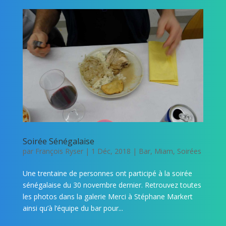
Soirée Sénégalaise
par
François Ryser
|
1 Déc, 2018
|
Bar
,
Miam
,
Soirées
Une trentaine de personnes ont participé à la soirée
sénégalaise du 30 novembre dernier. Retrouvez toutes
les photos dans la galerie Merci à Stéphane Markert
ainsi qu’à l’équipe du bar pour...