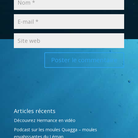
A
l
t
e
r
Articles récents
n
a
Découvrez Hermance en vidéo
t
Podcast sur les moules Quagga – moules
i
envahissantes du Léman