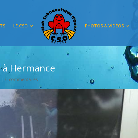
TS
LE CSO
PHOTOS & VIDEOS
rs à Hermance
s
|
0 commentaires