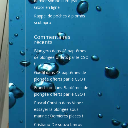
dernier symposium Jean
Gloor en ligne
Rappel de poches à plombs
scubapro
Commentaires
récents
Blangero
dans
48 baptêmes
de plongée offerts par le CSO
!
Guellil
dans
48 baptêmes de
plongée offerts par le CSO !
Franchino
dans
Baptêmes de
plongée offerts par le CSO !
Pascal Christin
dans
Venez
essayer la plongée sous-
marine : Dernières places !
Cristiano De souza barros