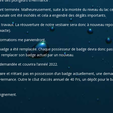
aire des plongeurs d’Hermance :
ant terminée. Malheureusement, suite à la montée du niveau du lac c
munale ont été inondés et cela a engendré des dégâts importants.
travaux. La réouverture de notre vestiaire sera donc à nouveau repo
xacte).
nformations me parviendront.
à badge a été remplacée. Chaque possesseur de badge devra donc pas
n de remplacer son badge actuel par un nouveau.
s demandée et couvrira l’année 2022.
iaire et n’étant pas en possession d’un badge actuellement, une dem
 d’Hermance. Outre le côut d’accès annuel de 40 Frs, un dépôt pour le 
seignement.