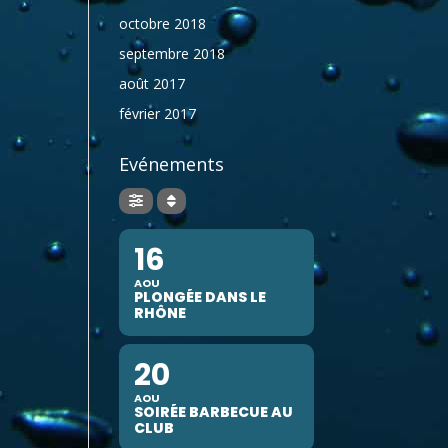
octobre 2018
septembre 2018
août 2017
février 2017
Evénements
16
AOU
PLONGÉE DANS LE
RHÔNE
20
AOU
SOIRÉE BARBECUE AU
CLUB