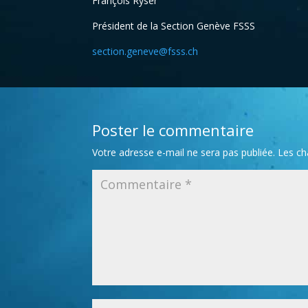
François Ryser
Président de la Section Genève FSSS
section.geneve@fsss.ch
Poster le commentaire
Votre adresse e-mail ne sera pas publiée.
Les ch