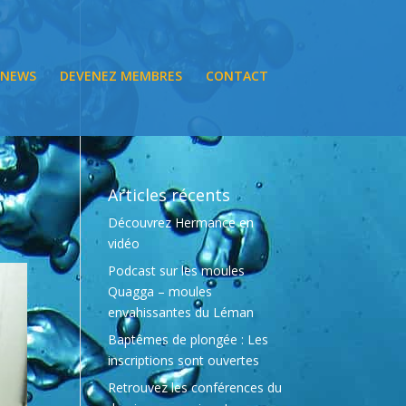
NEWS
DEVENEZ MEMBRES
CONTACT
Articles récents
Découvrez Hermance en
vidéo
Podcast sur les moules
Quagga – moules
envahissantes du Léman
Baptêmes de plongée : Les
inscriptions sont ouvertes
Retrouvez les conférences du